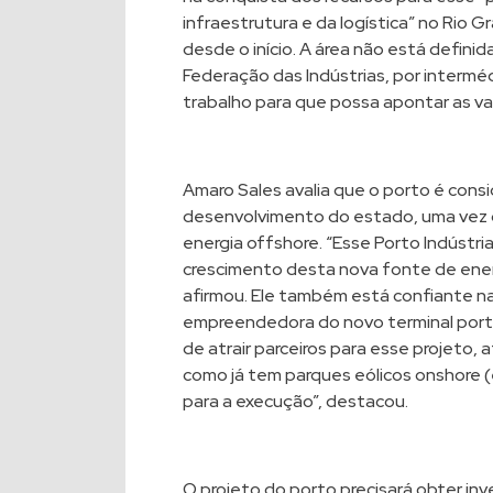
infraestrutura e da logística” no Ri
desde o início. A área não está definid
Federação das Indústrias, por intermé
trabalho para que possa apontar as var
Amaro Sales avalia que o porto é cons
desenvolvimento do estado, uma vez q
energia offshore. “Esse Porto Indústri
crescimento desta nova fonte de ener
afirmou. Ele também está confiante n
empreendedora do novo terminal port
de atrair parceiros para esse projeto, 
como já tem parques eólicos onshore (e
para a execução”, destacou.
O projeto do porto precisará obter in