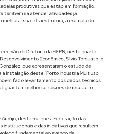
 cadeias produtivas que estão em formação,
ra também irá atender atividades já
 melhorar sua infraestrutura, a exemplo do
reunião da Diretoria da FIERN, nesta quarta-
e Desenvolvimento Econômico, Sílvio Torquato, e
e González, que apresentaram o estudo de
 a instalação deste “Porto Indústria Multiuso
ambém faz o levantamento dos dados técnicos
 potiguar tem melhor condições de receber o
e Araújo, destacou que a Federação das
es institucionais e das iniciativas que resultem
“projeto fundamental ao avanço da