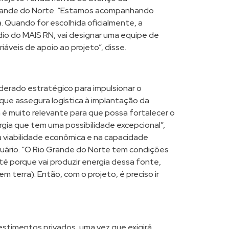
o Grande do Norte. “Estamos acompanhando
a. Quando for escolhida oficialmente, a
dio do MAIS RN, vai designar uma equipe de
iáveis de apoio ao projeto”, disse.
iderado estratégico para impulsionar o
ue assegura logística à implantação da
a é muito relevante para que possa fortalecer o
gia que tem uma possibilidade excepcional”,
a viabilidade econômica e na capacidade
uário. “O Rio Grande do Norte tem condições
até porque vai produzir energia dessa fonte,
m terra). Então, com o projeto, é preciso ir
vestimentos privados, uma vez que exigirá