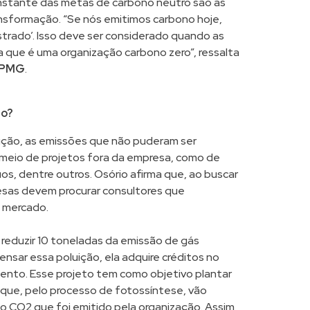
stante das metas de carbono neutro são as
nsformação. “Se nós emitimos carbono hoje,
trado’. Isso deve ser considerado quando as
 que é uma organização carbono zero”, ressalta
PMG
.
ão?
ução, as emissões que não puderam ser
meio de projetos fora da empresa, como de
os, dentre outros. Osório afirma que, ao buscar
sas devem procurar consultores que
o mercado.
reduzir 10 toneladas da emissão de gás
nsar essa poluição, ela adquire créditos no
ento. Esse projeto tem como objetivo plantar
 que, pelo processo de fotossíntese, vão
o CO2 que foi emitido pela organização. Assim,