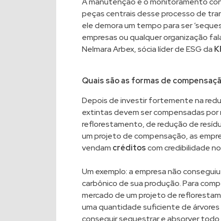
A manutenção e o monitoramento con
peças centrais desse processo de tra
ele demora um tempo para ser ‘seques
empresas ou qualquer organização fala
Nelmara Arbex, sócia líder de ESG da
K
Quais são as formas de compensaç
Depois de investir fortemente na red
extintas devem ser compensadas por 
reflorestamento, de redução de resídu
um projeto de compensação, as empre
vendam
créditos
com credibilidade n
Um exemplo: a empresa não conseguiu 
carbônico de sua produção. Para compe
mercado de um projeto de reflorestam
uma quantidade suficiente de árvores
conseguir sequestrar e absorver todo 