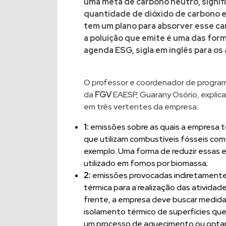
uma meta de carbono neutro, signifi
quantidade de dióxido de carbono e
tem um plano para absorver esse ca
a
poluição
que emite é uma das form
agenda ESG, sigla em inglês para os
O professor e coordenador de progra
da
FGV
EAESP, Guarany Osório, explic
em três vertentes da empresa:
1:
emissões sobre as quais a empresa t
que utilizam combustíveis fósseis como 
exemplo. Uma forma de reduzir essas e
utilizado em fornos por biomassa;
2:
emissões provocadas indiretamente 
térmica para a realização das atividad
frente, a empresa deve buscar medidas
isolamento térmico de superfícies qu
um processo de aquecimento ou optar