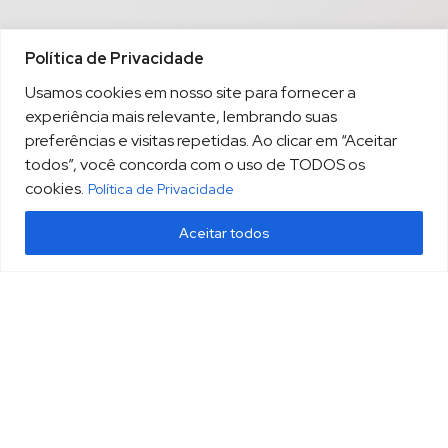
Política de Privacidade
Usamos cookies em nosso site para fornecer a
experiência mais relevante, lembrando suas
preferências e visitas repetidas. Ao clicar em “Aceitar
todos”, você concorda com o uso de TODOS os
cookies.
Política de Privacidade
Aceitar todos
(13) 3213.3220
sopesp@sopesp.com.br
|
Rua Amador Bueno, 333, sala 1604 Santos/SP
HOME
POLÍTICA DE PRIVACIDADE
CONTATO