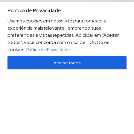
Política de Privacidade
Usamos cookies em nosso site para fornecer a
experiência mais relevante, lembrando suas
preferências e visitas repetidas. Ao clicar em “Aceitar
todos”, você concorda com o uso de TODOS os
cookies.
Política de Privacidade
Aceitar todos
(13) 3213.3220
sopesp@sopesp.com.br
|
Rua Amador Bueno, 333, sala 1604 Santos/SP
HOME
POLÍTICA DE PRIVACIDADE
CONTATO