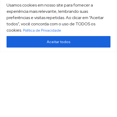
Usamos cookies em nosso site para fornecer a
experiência mais relevante, lembrando suas
preferências e visitas repetidas. Ao clicar em “Aceitar
todos”, você concorda com o uso de TODOS os
cookies.
Política de Privacidade
Aceitar todos
(13) 3213.3220
sopesp@sopesp.com.br
|
Rua Amador Bueno, 333, sala 1604 Santos/SP
HOME
POLÍTICA DE PRIVACIDADE
CONTATO