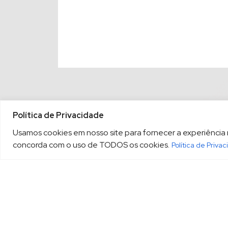
Política de Privacidade
Usamos cookies em nosso site para fornecer a experiência ma
concorda com o uso de TODOS os cookies.
Política de Priva
(13) 3213.3220
sopesp@s
|
Rua Amador Bueno, 333, 