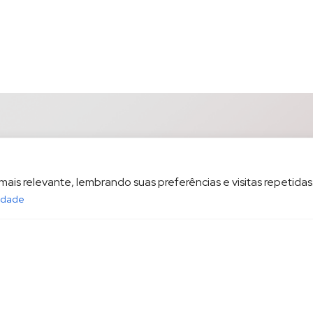
is relevante, lembrando suas preferências e visitas repetidas.
cidade
opesp.com.br
HOME
POL
sala 1604 Santos/SP