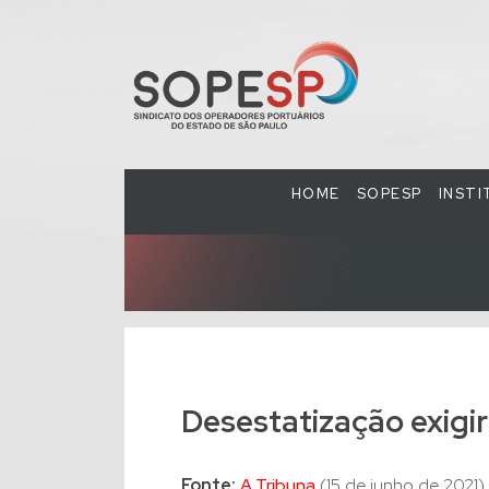
HOME
SOPESP
INST
Desestatização exigi
Fonte:
A Tribuna
(15 de junho de 2021)