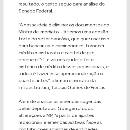
resultado, o texto segue para análise do
Senado Federal.
“A nossa ideia é eliminar os documentos do
MInfra de imediato. Já temos uma adesão
forte do setor bancário, que quer usar isso
para bancarizar o caminhoneiro, fornecer
crédito mais barato e capital de giro,
porque o DT-e vai nos ajudar a ter o
histórico de crédito desses profissionais, e
a ideia é fazer essa operacionalização o
quanto antes”, afirmou o ministro da
Infraestrutura, Tarcísio Gomes de Freitas.
Além de analisar as emendas sugeridas
pelos deputados, Goergen propôs
alterações à MP, “a partir de ajustes
redacionais e emendas aditivas face às
contribuições advindas de entidades