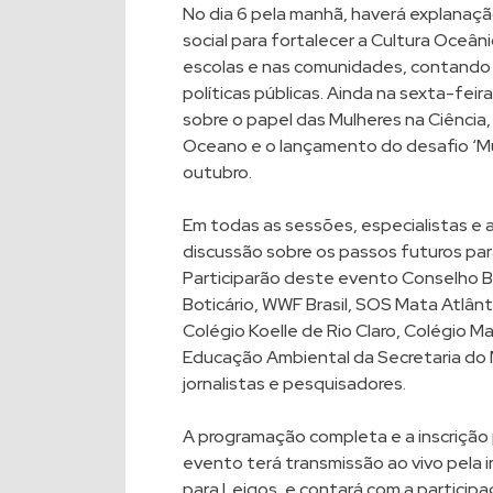
No dia 6 pela manhã, haverá explanaç
social para fortalecer a Cultura Oceâ
escolas e nas comunidades, contando
políticas públicas. Ainda na sexta-fei
sobre o papel das Mulheres na Ciência
Oceano e o lançamento do desafio ‘Mu
outubro.
Em todas as sessões, especialistas e a
discussão sobre os passos futuros para
Participarão deste evento Conselho B
Boticário, WWF Brasil, SOS Mata Atlânt
Colégio Koelle de Rio Claro, Colégio M
Educação Ambiental da Secretaria do
jornalistas e pesquisadores.
A programação completa e a inscrição
evento terá transmissão ao vivo pela 
para Leigos, e contará com a particip