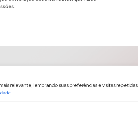
ussões.
is relevante, lembrando suas preferências e visitas repetidas.
cidade
opesp.com.br
HOME
POL
sala 1604 Santos/SP