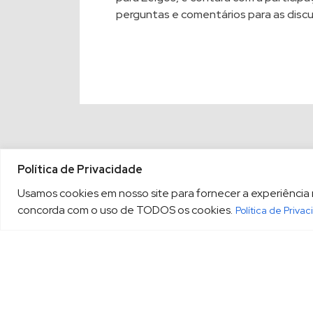
perguntas e comentários para as disc
Política de Privacidade
Usamos cookies em nosso site para fornecer a experiência ma
concorda com o uso de TODOS os cookies.
Política de Priva
(13) 3213.3220
sopesp@s
|
Rua Amador Bueno, 333, 