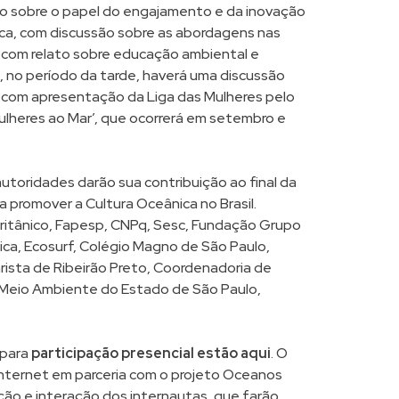
ão sobre o papel do engajamento e da inovação
nica, com discussão sobre as abordagens nas
 com relato sobre educação ambiental e
ra, no período da tarde, haverá uma discussão
, com apresentação da Liga das Mulheres pelo
lheres ao Mar’, que ocorrerá em setembro e
utoridades darão sua contribuição ao final da
 promover a Cultura Oceânica no Brasil.
ritânico, Fapesp, CNPq, Sesc, Fundação Grupo
ica, Ecosurf, Colégio Magno de São Paulo,
arista de Ribeirão Preto, Coordenadoria de
 Meio Ambiente do Estado de São Paulo,
 para
participação presencial estão aqui
. O
internet em parceria com o projeto Oceanos
ação e interação dos internautas, que farão