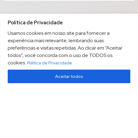
Política de Privacidade
Usamos cookies em nosso site para fornecer a
experiência mais relevante, lembrando suas
preferências e visitas repetidas. Ao clicar em “Aceitar
todos”, você concorda com o uso de TODOS os
cookies.
Política de Privacidade
Aceitar todos
(13) 3213.3220
sopesp@sopesp.com.br
|
Rua Amador Bueno, 333, sala 1604 Santos/SP
HOME
POLÍTICA DE PRIVACIDADE
CONTATO