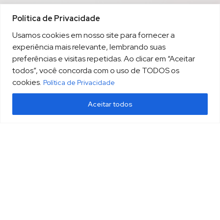
Política de Privacidade
Usamos cookies em nosso site para fornecer a
experiência mais relevante, lembrando suas
preferências e visitas repetidas. Ao clicar em “Aceitar
todos”, você concorda com o uso de TODOS os
cookies.
Política de Privacidade
Aceitar todos
(13) 3213.3220
sopesp@sopesp.com.br
|
Rua Amador Bueno, 333, sala 1604 Santos/SP
HOME
POLÍTICA DE PRIVACIDADE
CONTATO