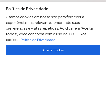
Política de Privacidade
Usamos cookies em nosso site para fornecer a
experiência mais relevante, lembrando suas
preferências e visitas repetidas. Ao clicar em “Aceitar
todos”, você concorda com o uso de TODOS os
cookies.
Política de Privacidade
Aceitar todos
(13) 3213.3220
sopesp@sopesp.com.br
|
Rua Amador Bueno, 333, sala 1604 Santos/SP
HOME
POLÍTICA DE PRIVACIDADE
CONTATO