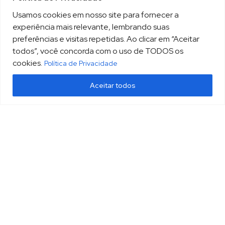
Usamos cookies em nosso site para fornecer a
experiência mais relevante, lembrando suas
preferências e visitas repetidas. Ao clicar em “Aceitar
todos”, você concorda com o uso de TODOS os
cookies.
Política de Privacidade
Aceitar todos
(13) 3213.3220
sopesp@sopesp.com.br
|
Rua Amador Bueno, 333, sala 1604 Santos/SP
HOME
POLÍTICA DE PRIVACIDADE
CONTATO