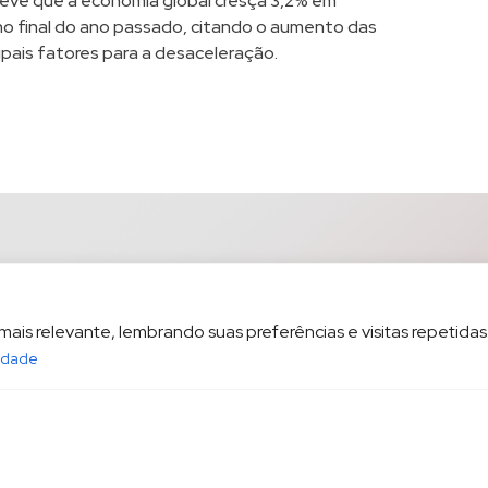
revê que a economia global cresça 3,2% em
no final do ano passado, citando o aumento das
pais fatores para a desaceleração.
is relevante, lembrando suas preferências e visitas repetidas.
cidade
opesp.com.br
HOME
POL
sala 1604 Santos/SP