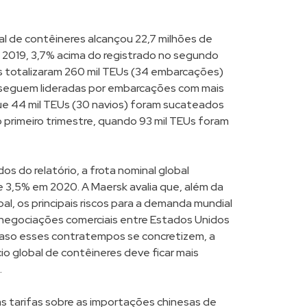
bal de contêineres alcançou 22,7 milhões de
 2019, 3,7% acima do registrado no segundo
s totalizaram 260 mil TEUs (34 embarcações)
 seguem lideradas por embarcações com mais
que 44 mil TEUs (30 navios) foram sucateados
primeiro trimestre, quando 93 mil TEUs foram
os do relatório, a frota nominal global
e 3,5% em 2020. A Maersk avalia que, além da
al, os principais riscos para a demanda mundial
 negociações comerciais entre Estados Unidos
 caso esses contratempos se concretizem, a
io global de contêineres deve ficar mais
.
s tarifas sobre as importações chinesas de