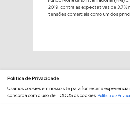
Fundo Monetário internacional (FMI) p
2019, contra as expectativas de 3,7% 
tensões comerciais como um dos princi
Política de Privacidade
Usamos cookies em nosso site para fornecer a experiência ma
concorda com o uso de TODOS os cookies.
Política de Priva
(13) 3213.3220
sopesp@s
|
Rua Amador Bueno, 333, 