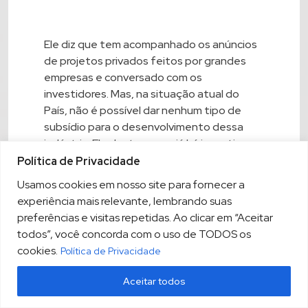
Ele diz que tem acompanhado os anúncios
de projetos privados feitos por grandes
empresas e conversado com os
investidores. Mas, na situação atual do
País, não é possível dar nenhum tipo de
subsídio para o desenvolvimento dessa
indústria. Ele destaca que já há incentivo
para as fontes renováveis e linhas de
Política de Privacidade
financiamento disponíveis.
Usamos cookies em nosso site para fornecer a
experiência mais relevante, lembrando suas
preferências e visitas repetidas. Ao clicar em “Aceitar
O executivo afirmou que uma das frentes
todos”, você concorda com o uso de TODOS os
que o governo vai trabalhar é na criação de
cookies.
Política de Privacidade
um site que reúna todas as legislações que
de alguma forma estejam relacionadas com
Aceitar todos
a produção do hidrogênio. Por exemplo, já