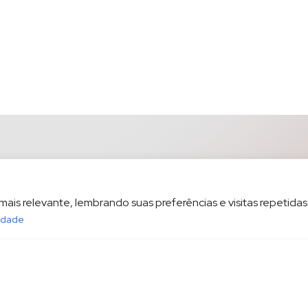
is relevante, lembrando suas preferências e visitas repetidas.
cidade
opesp.com.br
HOME
POL
sala 1604 Santos/SP