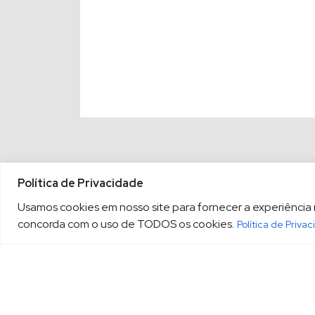
Política de Privacidade
Usamos cookies em nosso site para fornecer a experiência ma
concorda com o uso de TODOS os cookies.
Política de Priva
(13) 3213.3220
sopesp@s
|
Rua Amador Bueno, 333, 