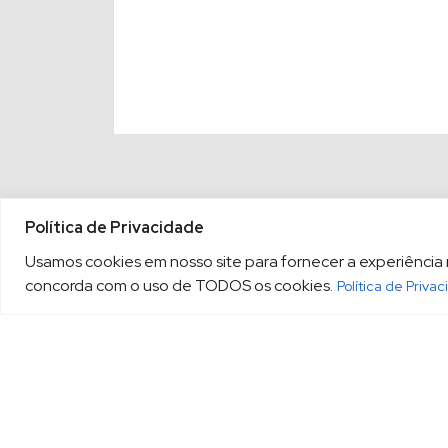
Política de Privacidade
Usamos cookies em nosso site para fornecer a experiência ma
concorda com o uso de TODOS os cookies.
Política de Priva
(13) 3213.3220
sopesp@s
|
Rua Amador Bueno, 333, 