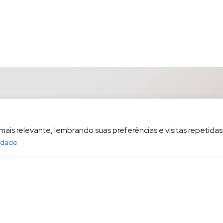
is relevante, lembrando suas preferências e visitas repetidas.
cidade
opesp.com.br
HOME
POL
sala 1604 Santos/SP