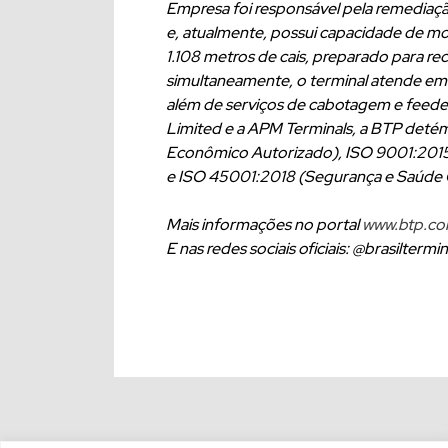
Empresa foi responsável pela remediaçã
e, atualmente, possui capacidade de m
1.108 metros de cais, preparado para re
simultaneamente, o terminal atende em
além de serviços de cabotagem e feeder
Limited e a APM Terminals, a BTP detém
Econômico Autorizado), ISO 9001:2015
e ISO 45001:2018 (Segurança e Saúde 
Mais informações no portal
www.btp.co
E nas redes sociais oficiais: @brasiltermi