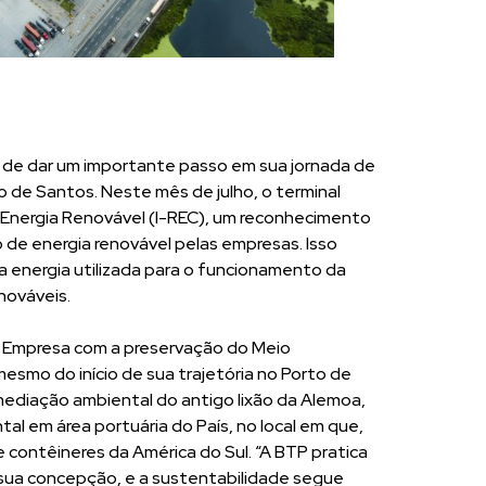
ba de dar um importante passo em sua jornada de
 de Santos. Neste mês de julho, o terminal
de Energia Renovável (I-REC), um reconhecimento
ão de energia renovável pelas empresas. Isso
 da energia utilizada para o funcionamento da
nováveis.
a Empresa com a preservação do Meio
smo do início de sua trajetória no Porto de
mediação ambiental do antigo lixão da Alemoa,
al em área portuária do País, no local em que,
e contêineres da América do Sul. “A BTP pratica
sua concepção, e a sustentabilidade segue