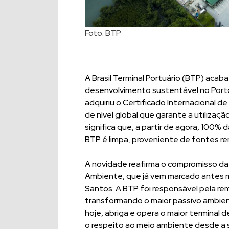
Foto: BTP
A Brasil Terminal Portuário (BTP) aca
desenvolvimento sustentável no Porto
adquiriu o Certificado Internacional 
de nível global que garante a utilizaç
significa que, a partir de agora, 100%
BTP é limpa, proveniente de fontes re
A novidade reafirma o compromisso d
Ambiente, que já vem marcado antes me
Santos. A BTP foi responsável pela re
transformando o maior passivo ambient
hoje, abriga e opera o maior terminal d
o respeito ao meio ambiente desde a 