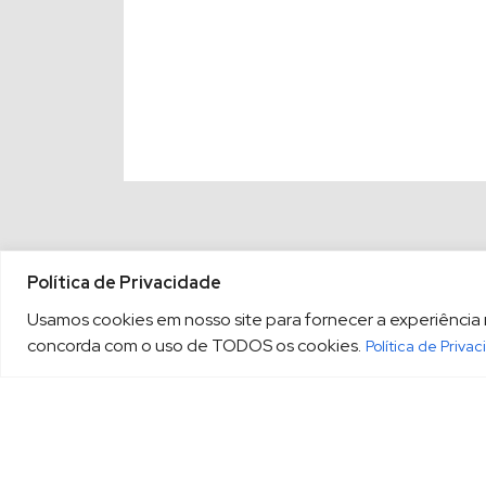
Política de Privacidade
Usamos cookies em nosso site para fornecer a experiência ma
concorda com o uso de TODOS os cookies.
Política de Priva
(13) 3213.3220
sopesp@s
|
Rua Amador Bueno, 333, 