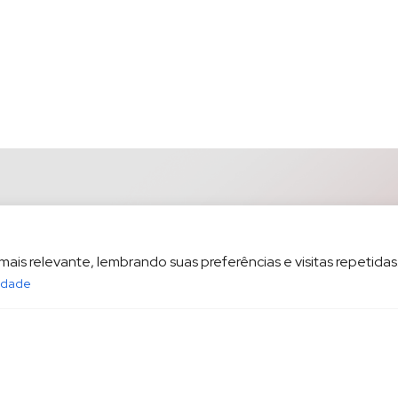
is relevante, lembrando suas preferências e visitas repetidas.
cidade
opesp.com.br
HOME
POL
sala 1604 Santos/SP