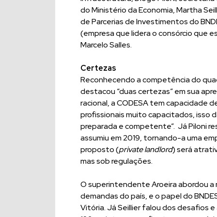
do Ministério da Economia, Martha Sei
de Parcerias de Investimentos do BNDES
(empresa que lidera o consórcio que e
Marcelo Salles.
Certezas
Reconhecendo a competência do quadro
destacou “duas certezas” em sua apr
racional, a CODESA tem capacidade de
profissionais muito capacitados, isso
preparada e competente”. Já Piloni r
assumiu em 2019, tornando-a uma emp
proposto (
private landlord
) será atrati
mas sob regulações.
O superintendente Aroeira abordou a 
demandas do país, e o papel do BNDE
Vitória. Já Seillier falou dos desafio