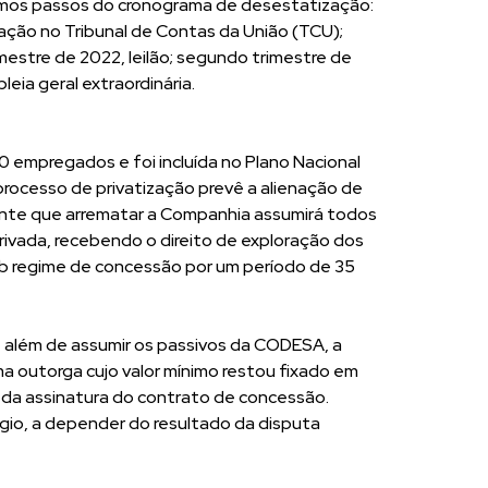
óximos passos do cronograma de desestatização:
iação no Tribunal de Contas da União (TCU);
rimestre de 2022, leilão; segundo trimestre de
eia geral extraordinária.
empregados e foi incluída no Plano Nacional
rocesso de privatização prevê a alienação de
ante que arrematar a Companhia assumirá todos
privada, recebendo o direito de exploração dos
sob regime de concessão por um período de 35
, além de assumir os passivos da CODESA, a
a outorga cujo valor mínimo restou fixado em
 da assinatura do contrato de concessão.
ágio, a depender do resultado da disputa