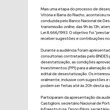
Mais uma etapa do processo de desest
Vitória e Barra do Riacho, aconteceu ne
conduzida pelo Banco Nacional de Des
transmissão
online
, das 9h às 13h, ate
Lei 8.666/1993. O objetivo foi “prest
receber sugestões e contribuições no
Durante a audiência foram apresentado
consultorias contratadas pelo BNDES
desestatização, as condições aprovad
Investimentos (PPI) para a alienação d
edital de desestatização. Os interes
oralmente, inclusive com sugestões e
podem ser feitas até às 20h desta qua
Participaram da apresentação da audiê
Castiglioni; secretário Nacional de Po
Infraestrutura, Diogo Piloni; secretári