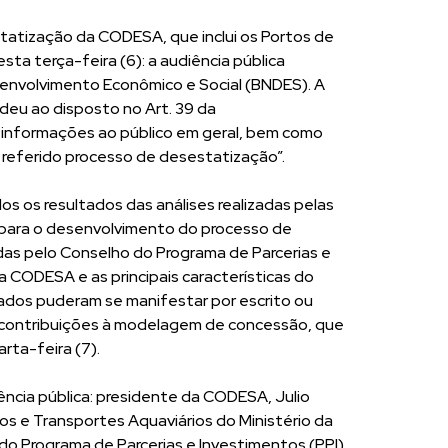
atização da CODESA, que inclui os Portos de
sta terça-feira (6): a audiência pública
envolvimento Econômico e Social (BNDES). A
ndeu ao disposto no Art. 39 da
ar informações ao público em geral, bem como
 referido processo de desestatização”.
s os resultados das análises realizadas pelas
 para o desenvolvimento do processo de
as pelo Conselho do Programa de Parcerias e
a CODESA e as principais características do
sados puderam se manifestar por escrito ou
 contribuições à modelagem de concessão, que
rta-feira (7).
ncia pública: presidente da CODESA, Julio
rtos e Transportes Aquaviários do Ministério da
a do Programa de Parcerias e Investimentos (PPI)