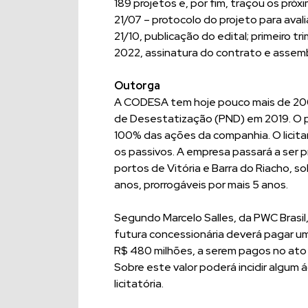
189 projetos e, por fim, traçou os pr
21/07 – protocolo do projeto para aval
21/10, publicação do edital; primeiro t
2022, assinatura do contrato e assembl
Outorga
A CODESA tem hoje pouco mais de 200 
de Desestatização (PND) em 2019. O p
100% das ações da companhia. O licit
os passivos. A empresa passará a ser 
portos de Vitória e Barra do Riacho, 
anos, prorrogáveis por mais 5 anos.
Segundo Marcelo Salles, da PWC Brasil
futura concessionária deverá pagar um
R$ 480 milhões, a serem pagos no ato
Sobre este valor poderá incidir algum 
licitatória.