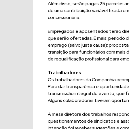
Além disso, serão pagas 25 parcelas anu
de uma contribuição variável fixada em
concessionária.
Empregados e aposentados terão dire
que serão ofertadas. E mais: período 
emprego (salvo justa causa); propost
transição para funcionários com mais
de requalificação profissional para e
Trabalhadores
Os trabalhadores da Companhia acomp
Para dar transparência e oportunidad
transmissão integral do evento, que fo
Alguns colaboradores tiveram oportuni
A mesa diretora dos trabalhos respon
questionamentos de sindicatos e asso
intenção foi receber sugestões e con