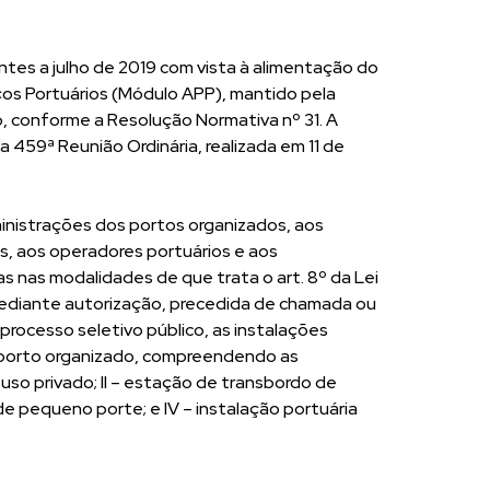
ntes a julho de 2019 com vista à alimentação do
s Portuários (Módulo APP), mantido pela
 conforme a Resolução Normativa nº 31. A
a 459ª Reunião Ordinária, realizada em 11 de
ministrações dos portos organizados, aos
as, aos operadores portuários e aos
as nas modalidades de que trata o art. 8º da Lei
 mediante autorização, precedida de chamada ou
 processo seletivo público, as instalações
o porto organizado, compreendendo as
 uso privado; II – estação de transbordo de
a de pequeno porte; e IV – instalação portuária