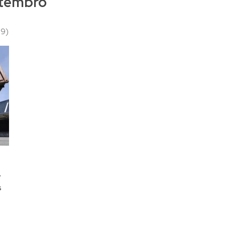
etembro
19)
e
s