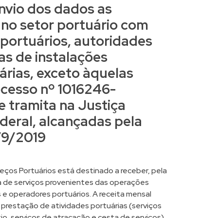
nvio dos dados as
no setor portuário com
 portuários, autoridades
as de instalações
árias, exceto àquelas
cesso nº 1016246-
e tramita na Justiça
ederal,
alcançadas pela
6/9/2019
os Portuários está destinado a receber, pela
ta de serviços provenientes das operações
s e operadores portuários. A receita mensal
 prestação de atividades portuárias (serviços
o, serviços de atracação e cesta de serviços),