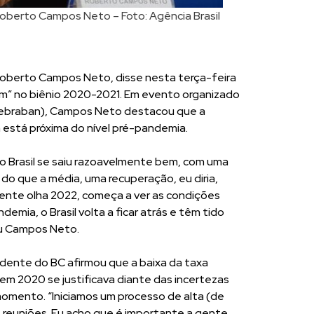
Roberto Campos Neto – Foto: Agência Brasil
Roberto Campos Neto, disse nesta terça-feira
em” no biênio 2020-2021. Em evento organizado
(Febraban), Campos Neto destacou que a
 está próxima do nível pré-pandemia.
 o Brasil se saiu razoavelmente bem, com uma
o que a média, uma recuperação, eu diria,
gente olha 2022, começa a ver as condições
emia, o Brasil volta a ficar atrás e têm tido
ou Campos Neto.
dente do BC afirmou que a baixa da taxa
o em 2020 se justificava diante das incertezas
mento. “Iniciamos um processo de alta (de
 reuniões. Eu acho que é importante a gente