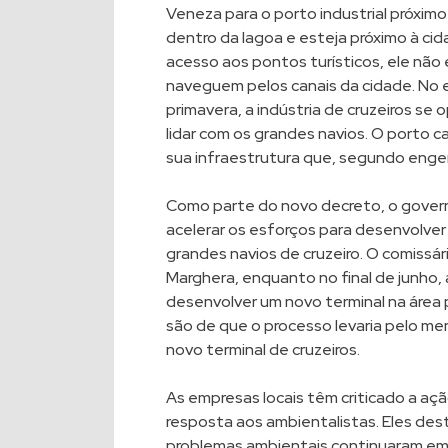
Veneza para o porto industrial próxi
dentro da lagoa e esteja próximo à cid
acesso aos pontos turísticos, ele não 
naveguem pelos canais da cidade. No e
primavera, a indústria de cruzeiros s
lidar com os grandes navios. O porto c
sua infraestrutura que, segundo engen
Como parte do novo decreto, o govern
acelerar os esforços para desenvolver 
grandes navios de cruzeiro. O comissá
Marghera, enquanto no final de junho,
desenvolver um novo terminal na área p
são de que o processo levaria pelo me
novo terminal de cruzeiros.
As empresas locais têm criticado a aç
resposta aos ambientalistas. Eles de
problemas ambientais continuaram em 