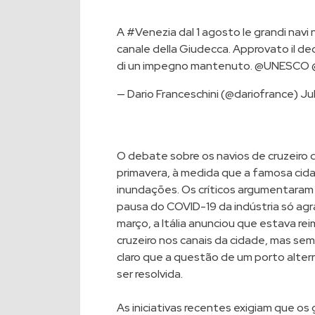
A
#Venezia
dal 1 agosto le grandi navi
canale della Giudecca. Approvato il decr
di un impegno mantenuto.
@UNESCO
— Dario Franceschini (@dariofrance)
Jul
O debate sobre os navios de cruzeiro 
primavera, à medida que a famosa cidad
inundações. Os críticos argumentaram 
pausa do COVID-19 da indústria só agr
março, a Itália anunciou que estava r
cruzeiro nos canais da cidade, mas se
claro que a questão de um porto alter
ser resolvida.
As iniciativas recentes exigiam que os