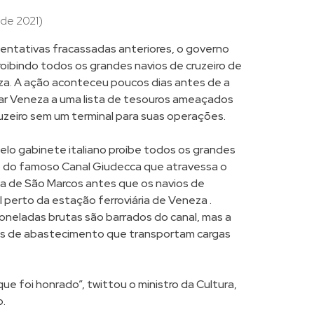
 de 2021)
tentativas fracassadas anteriores, o governo
roibindo todos os grandes navios de cruzeiro de
eza. A ação aconteceu poucos dias antes de a
ar Veneza a uma lista de tesouros ameaçados
ruzeiro sem um terminal para suas operações.
pelo gabinete italiano proíbe todos os grandes
go do famoso Canal Giudecca que atravessa o
a de São Marcos antes que os navios de
 perto da estação ferroviária de Veneza .
oneladas brutas são barrados do canal, mas a
ios de abastecimento que transportam cargas
e foi honrado”, twittou o ministro da Cultura,
o.