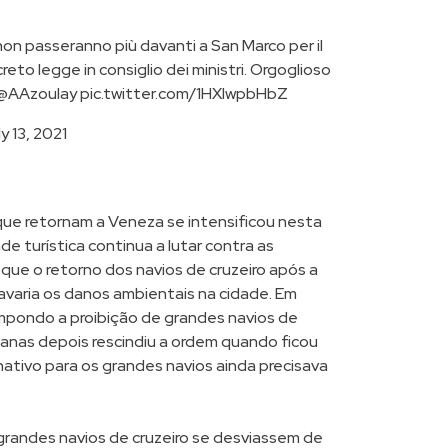
 non passeranno più davanti a San Marco per il
eto legge in consiglio dei ministri. Orgoglioso
@AAzoulay
pic.twitter.com/1HXIwpbHbZ
y 13, 2021
que retornam a Veneza se intensificou nesta
e turística continua a lutar contra as
que o retorno dos navios de cruzeiro após a
avaria os danos ambientais na cidade. Em
eimpondo a proibição de grandes navios de
manas depois rescindiu a ordem quando ficou
nativo para os grandes navios ainda precisava
 grandes navios de cruzeiro se desviassem de