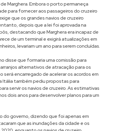
mo de Marghera. Embora o porto permaneça
ade para fornecer aos passageiros do cruzeiro
exige que os grandes navios de cruzeiro
ntanto, depois que a lei foi aprovada na
e opôs, destacando que Marghera era incapaz de
arece de um terminal e exigirá atualizações em
heiros, levariam um ano para serem concluídas.
o disse que formaria uma comissão para
arranjos alternativos de atracação para os
rio será encarregado de acelerar os acordos em
 a Itália também pediu propostas para
ara servir os navios de cruzeiro. As estimativas
nos dois anos para desenvolver planos para um
ão do governo, dizendo que foi apenas em
stacaram que as inundações da cidade e os
2020, enquanto os navios de cruzeiro